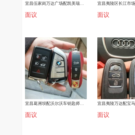
宜昌伍家岗万达广场配凯美瑞车钥匙公司一口价包干
面议
面议
宜昌葛洲坝配沃尔沃车钥匙师傅24小时服务
面议
面议