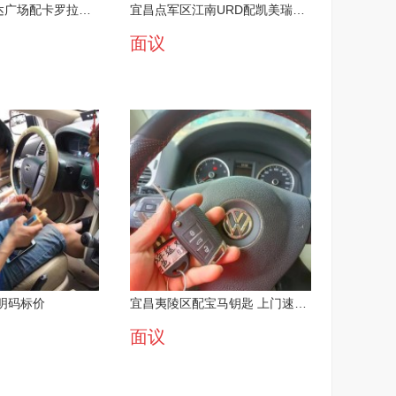
宜昌伍家岗万达广场配卡罗拉车钥匙公司服务好
宜昌点军区江南URD配凯美瑞车钥匙公司性价比高
面议
明码标价
宜昌夷陵区配宝马钥匙 上门速度快
面议