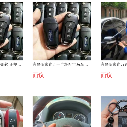
宜昌东山水悦城配车钥匙 正规备案技术好师傅
宜昌伍家岗五一广场配宝马车钥匙公司放心选择
面议
面议