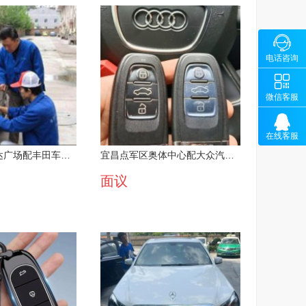

咨询
13100
电话咨询

微
微信客服

在线客服
宜昌伍家岗万达广场配丰田车钥匙售后值得信赖
宜昌点军区奥体中心配大众汽车钥匙 原厂数据精准匹配
面议