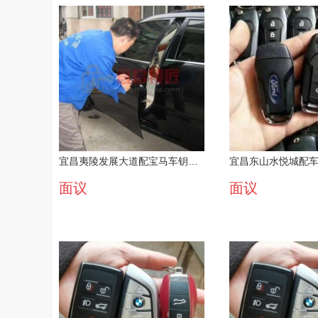
宜昌夷陵发展大道配宝马车钥匙师傅快速解决
面议
面议