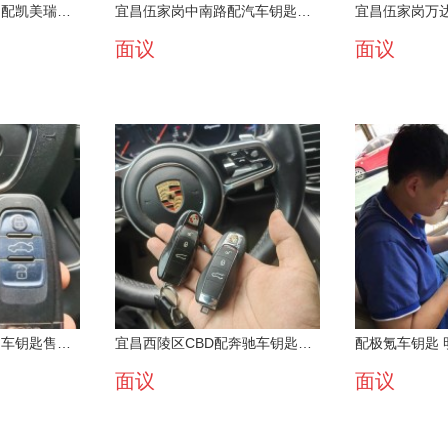
宜昌夷陵区长江市场配凯美瑞车钥匙师傅技术好
宜昌伍家岗中南路配汽车钥匙师傅技术好
面议
面议
宜昌夷陵万达配宝马车钥匙售后快速上门
宜昌西陵区CBD配奔驰车钥匙售后就近派单
配极氪车钥匙 
面议
面议