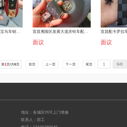
宜昌伍家岗中南路配宝马车钥匙公司放心选择
宜昌夷陵区发展大道庆铃车配钥匙公司先报价后维修
面议
面议
第
1
页/共
6
页
首页
上一页
下一页
尾页
地址：各城区均可上门维修
联系人：郑工