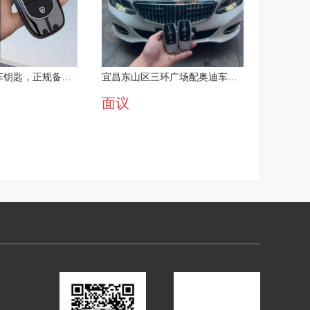
宜昌配卡罗拉车钥匙，正规备案快速上门
宜昌东山区三环广场配奥迪车钥匙公司全城上门
面议